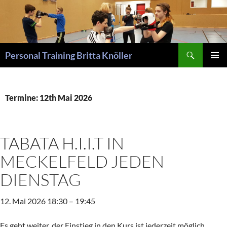
Suchen
Personal Training Britta Knöller
ZUM
PRIMÄR
INHALT
MENÜ
SPRINGEN
Termine: 12th Mai 2026
TABATA H.I.I.T IN
MECKELFELD JEDEN
DIENSTAG
12. Mai 2026 18:30
–
19:45
Es geht weiter, der Einstieg in den Kurs ist jederzeit möglich,